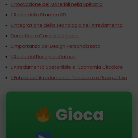
L'Innovazione dei Materiali nella Spinania
Il Ruolo della Stampa 3D
L'Integrazione della Tecnologia nell'Arredamento
Domotica e Casa Intelligente
L'Importanza del Design Personalizzato
Il Ruolo del Designer d'Interni
L'Arredamento Sostenibile e l'Economia Circolare
Il Futuro dell'Arredamento: Tendenze e Prospettive
Gioca