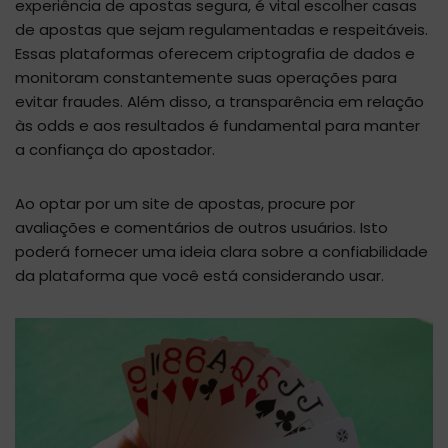
experiência de apostas segura, é vital escolher casas
de apostas que sejam regulamentadas e respeitáveis.
Essas plataformas oferecem criptografia de dados e
monitoram constantemente suas operações para
evitar fraudes. Além disso, a transparência em relação
às odds e aos resultados é fundamental para manter
a confiança do apostador.
Ao optar por um site de apostas, procure por
avaliações e comentários de outros usuários. Isto
poderá fornecer uma ideia clara sobre a confiabilidade
da plataforma que você está considerando usar.