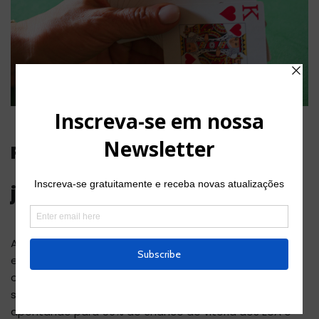
Por que escolher apostar no
jogo EUA vs Bélgica
Apostar em partidas da Copa do Mundo,
especialmente em um confronto como EUA vs Bélgica,
oferece uma série de vantagens que vão além das
simples probabilidades. Com as odds atuais
apontando para 56% de chance de vitória dos EUA e