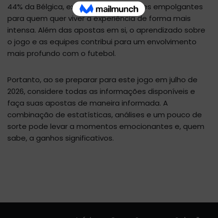
44% da Bélgica, existem oportunidades empolgantes
para quem quer viver a experiência de forma mais
intensa. Além das apostas em si, o aprendizado sobre
o jogo e as equipes contribui para um envolvimento
mais profundo com o futebol.
Portanto, ao se preparar para este jogo em julho de
2026, considere todas as informações disponíveis e
faça suas apostas de maneira informada. A
combinação de estatísticas, análises e um pouco de
sorte pode levar a momentos emocionantes e, quem
sabe, a ganhos significativos.