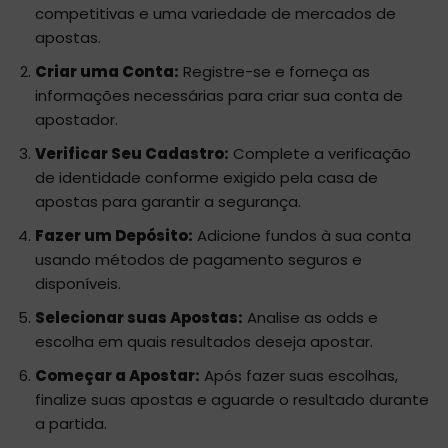
competitivas e uma variedade de mercados de
apostas.
Criar uma Conta:
Registre-se e forneça as
informações necessárias para criar sua conta de
apostador.
Verificar Seu Cadastro:
Complete a verificação
de identidade conforme exigido pela casa de
apostas para garantir a segurança.
Fazer um Depósito:
Adicione fundos à sua conta
usando métodos de pagamento seguros e
disponíveis.
Selecionar suas Apostas:
Analise as odds e
escolha em quais resultados deseja apostar.
Começar a Apostar:
Após fazer suas escolhas,
finalize suas apostas e aguarde o resultado durante
a partida.