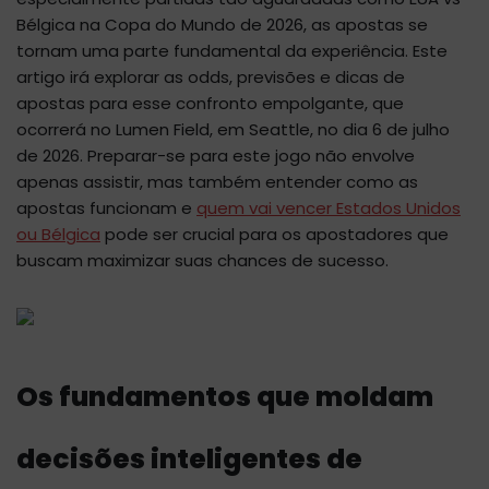
Bélgica na Copa do Mundo de 2026, as apostas se
tornam uma parte fundamental da experiência. Este
artigo irá explorar as odds, previsões e dicas de
apostas para esse confronto empolgante, que
ocorrerá no Lumen Field, em Seattle, no dia 6 de julho
de 2026. Preparar-se para este jogo não envolve
apenas assistir, mas também entender como as
apostas funcionam e
quem vai vencer Estados Unidos
ou Bélgica
pode ser crucial para os apostadores que
buscam maximizar suas chances de sucesso.
Os fundamentos que moldam
decisões inteligentes de