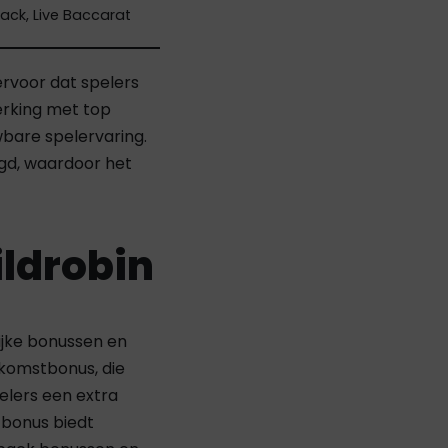
kjack, Live Baccarat
 ervoor dat spelers
erking met top
bare spelervaring.
egd, waardoor het
ildrobin
ijke bonussen en
komstbonus, die
elers een extra
tbonus biedt