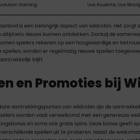
volution Gaming
Live Roulette, Live Blac
elaanbod is een belangrijk aspect van wildrobin. Het zorgt
n altijd iets nieuws kunnen ontdekken. Dankzij de samenw
kunnen spelers rekenen op een hoogwaardige en betrouw
le spellen, worden er regelmatig nieuwe spellen toegevo
aantrekkelijk blijft.
n en Promoties bij W
kste aantrekkingspunten van wildrobin zijn de aantrekkel
spelers worden vaak verwelkomd met een genereuze wel
tingsbonus en soms ook gratis spins. Deze bonus geeft sp
 verschillende spellen uit te proberen. Naast de welkoms