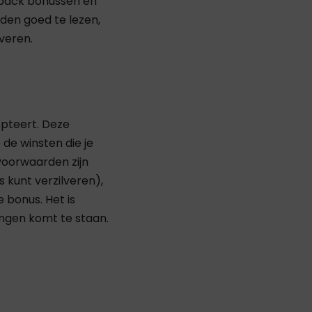
hback bonussen en
den goed te lezen,
lveren.
epteert. Deze
de winsten die je
voorwaarden zijn
 kunt verzilveren),
 bonus. Het is
ingen komt te staan.