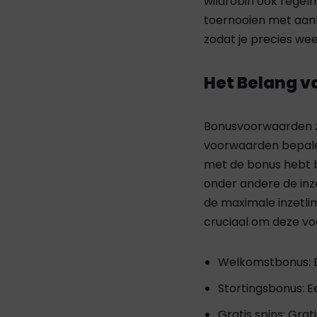
wildrobin ook regel
toernooien met aantr
zodat je precies wee
Het Belang 
Bonusvoorwaarden zi
voorwaarden bepalen
met de bonus hebt 
onder andere de inze
de maximale inzetlim
cruciaal om deze voo
Welkomstbonus: Ee
Stortingsbonus: E
Gratis spins: Gra