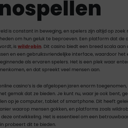
nospellen
eld is constant in beweging, en spelers zijn altijd op zoek
heden om hun geluk te beproeven. Een platform dat de 
ordt, is
wildrobin
. Dit casino biedt een breed scala aan 
sen en een gebruiksvriendelijke interface, waardoor het 
beginnende als ervaren spelers. Het is een plek waar ent
amenkomen, en dat spreekt veel mensen aan.
 online casino’s is de afgelopen jaren enorm toegenomen,
het gemak dat ze bieden. Je kunt nu, waar je ook bent, ge
len op je computer, tablet of smartphone. Dit heeft gelei
manier waarop mensen gokken, en platforms zoals wildrob
n deze ontwikkeling. Het is essentieel om een betrouwbaar
in probeert dit te bieden.