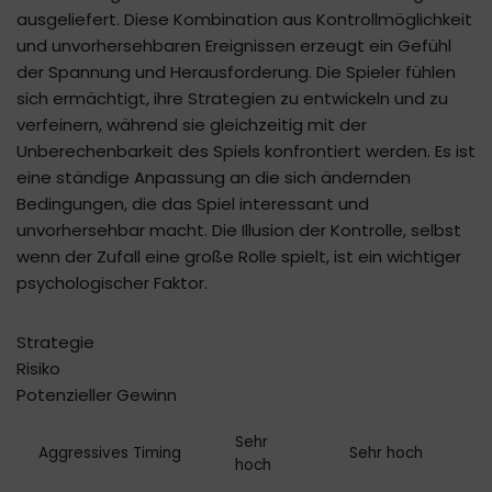
ausgeliefert. Diese Kombination aus Kontrollmöglichkeit
und unvorhersehbaren Ereignissen erzeugt ein Gefühl
der Spannung und Herausforderung. Die Spieler fühlen
sich ermächtigt, ihre Strategien zu entwickeln und zu
verfeinern, während sie gleichzeitig mit der
Unberechenbarkeit des Spiels konfrontiert werden. Es ist
eine ständige Anpassung an die sich ändernden
Bedingungen, die das Spiel interessant und
unvorhersehbar macht. Die Illusion der Kontrolle, selbst
wenn der Zufall eine große Rolle spielt, ist ein wichtiger
psychologischer Faktor.
Strategie
Risiko
Potenzieller Gewinn
Sehr
Aggressives Timing
Sehr hoch
hoch