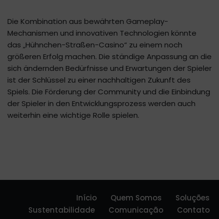
Die Kombination aus bewährten Gameplay-
Mechanismen und innovativen Technologien könnte
das „Hühnchen-Straßen-Casino“ zu einem noch
größeren Erfolg machen. Die ständige Anpassung an die
sich ändernden Bedürfnisse und Erwartungen der Spieler
ist der Schlüssel zu einer nachhaltigen Zukunft des
Spiels. Die Förderung der Community und die Einbindung
der Spieler in den Entwicklungsprozess werden auch
weiterhin eine wichtige Rolle spielen.
Início
Quem Somos
Soluções
Sustentabilidade
Comunicação
Contato