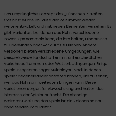
Das ursprüngliche Konzept des „Hühnchen-Straßen-
Casinos“ wurde im Laufe der Zeit immer wieder
weiterentwickelt und mit neuen Elementen versehen. Es
gibt Varianten, bei denen das Huhn verschiedene
Power-Ups sammeln kann, die ihm helfen, Hindernisse
zu überwinden oder vor Autos zu fliehen. Andere
Versionen bieten verschiedene Umgebungen, wie
beispielsweise Landschaften mit unterschiedlichen
Verkehrsaufkommen oder Wetterbedingungen. Einige
Spiele integrieren sogar Multiplayer-Modi, in denen
Spieler gegeneinander antreten können, um zu sehen,
wer das Huhn am weitesten bringen kann. Diese
Variationen sorgen für Abwechslung und halten das
Interesse der Spieler aufrecht. Die ständige
Weiterentwicklung des Spiels ist ein Zeichen seiner
anhaltenden Popularität.