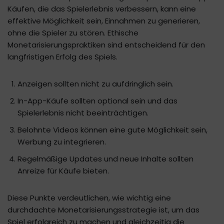
Käufen, die das Spielerlebnis verbessern, kann eine
effektive Möglichkeit sein, Einnahmen zu generieren,
ohne die Spieler zu stören. Ethische
Monetarisierungspraktiken sind entscheidend für den
langfristigen Erfolg des Spiels.
Anzeigen sollten nicht zu aufdringlich sein.
In-App-Käufe sollten optional sein und das
Spielerlebnis nicht beeinträchtigen.
Belohnte Videos können eine gute Möglichkeit sein,
Werbung zu integrieren.
Regelmäßige Updates und neue Inhalte sollten
Anreize für Käufe bieten.
Diese Punkte verdeutlichen, wie wichtig eine
durchdachte Monetarisierungsstrategie ist, um das
Spiel erfolgreich zu machen und gleichzeitig die