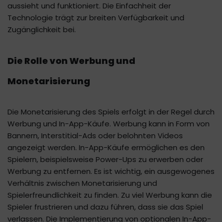
aussieht und funktioniert. Die Einfachheit der
Technologie trägt zur breiten Verfügbarkeit und
Zugänglichkeit bei.
Die Rolle von Werbung und
Monetarisierung
Die Monetarisierung des Spiels erfolgt in der Regel durch
Werbung und In-App-Käufe. Werbung kann in Form von
Bannern, Interstitial-Ads oder belohnten Videos
angezeigt werden. In-App-Käufe ermöglichen es den
Spielern, beispielsweise Power-Ups zu erwerben oder
Werbung zu entfernen. Es ist wichtig, ein ausgewogenes
Verhältnis zwischen Monetarisierung und
Spielerfreundlichkeit zu finden. Zu viel Werbung kann die
Spieler frustrieren und dazu führen, dass sie das Spiel
verlassen. Die Implementierung von optionalen In-App-