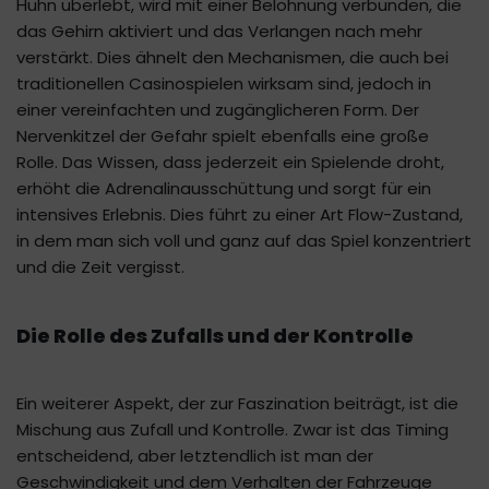
Huhn überlebt, wird mit einer Belohnung verbunden, die
das Gehirn aktiviert und das Verlangen nach mehr
verstärkt. Dies ähnelt den Mechanismen, die auch bei
traditionellen Casinospielen wirksam sind, jedoch in
einer vereinfachten und zugänglicheren Form. Der
Nervenkitzel der Gefahr spielt ebenfalls eine große
Rolle. Das Wissen, dass jederzeit ein Spielende droht,
erhöht die Adrenalinausschüttung und sorgt für ein
intensives Erlebnis. Dies führt zu einer Art Flow-Zustand,
in dem man sich voll und ganz auf das Spiel konzentriert
und die Zeit vergisst.
Die Rolle des Zufalls und der Kontrolle
Ein weiterer Aspekt, der zur Faszination beiträgt, ist die
Mischung aus Zufall und Kontrolle. Zwar ist das Timing
entscheidend, aber letztendlich ist man der
Geschwindigkeit und dem Verhalten der Fahrzeuge