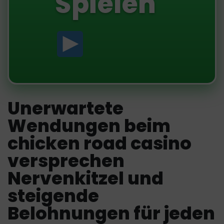
Spielen
Unerwartete
Wendungen beim
chicken road casino
versprechen
Nervenkitzel und
steigende
Belohnungen für jeden