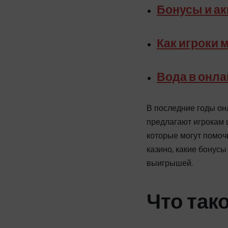
Бонусы и а
Как игроки 
Вода в онла
В последние годы он
предлагают игрокам ш
которые могут помоч
казино, какие бонусы
выигрышей.
Что так