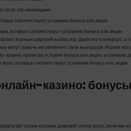
т, если это необходимо
оторые соответствуют условиям бонуса или акции
ши, которые соответствуют условиям бонуса или акции
агают игрокам широкий выбор игр, удобство и комфорт, а 
орые могут помочь им увеличить свои выигрыши. Игроки мог
н-казино, прочитав условия бонуса или акции, установив де
в игры, которые соответствуют условиям бонуса или акции.
онлайн-казино: бонусы
предлагает своим игрокам широкий спектр услуг, включая и