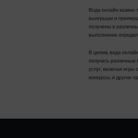
Вода онлайн казино 
выигрыши и преимуще
получены в различны
выполнение определ
В целом, вода онлайн 
получать различные 
услуг, включая игры
конкурсы, и другие п