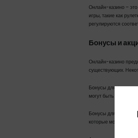
Онлайн-казино – это
игры, такие как руле
регулируются соотве
Бонусы и акц
Онлайн-казино предл
существующих. Некот
Бонусы для новых иг
могут быть использо
Бонусы для лояльных
которые могут быть 