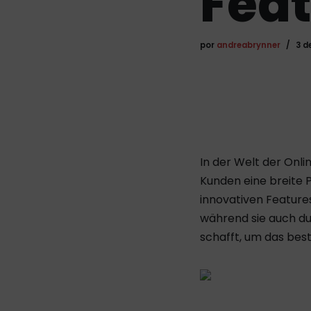
Feat
por
andreabrynner
3 d
In der Welt der Onli
Kunden eine breite P
innovativen Feature
während sie auch d
schafft, um das best