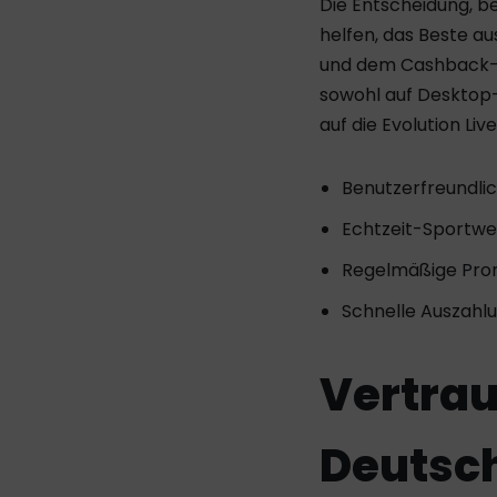
Die Entscheidung, bei
helfen, das Beste 
und dem Cashback-Pr
sowohl auf Desktop-
auf die Evolution Liv
Benutzerfreundlic
Echtzeit-Sportwe
Regelmäßige Prom
Schnelle Auszah
Vertrau
Deutsc