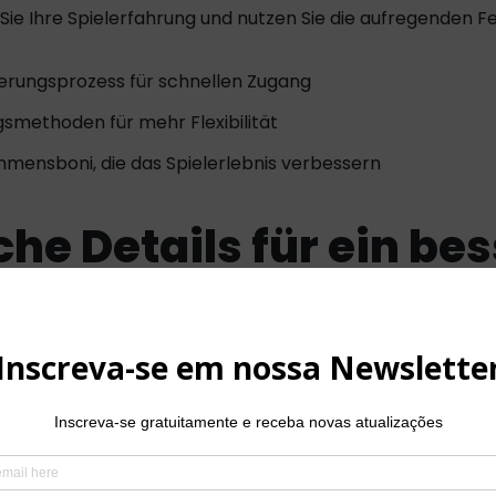
Sie Ihre Spielerfahrung und nutzen Sie die aufregenden F
ierungsprozess für schnellen Zugang
ngsmethoden für mehr Flexibilität
mmensboni, die das Spielerlebnis verbessern
che Details für ein be
lebnis
bietet eine umfangreiche Auswahl an Spielen, darunter V
-Casino-Erlebnisse mit realen Dealern. Besonders die Vide
res und aufregenden Themen ausgestattet, die jede Spiel
 machen. Die Partnerschaften mit führenden Anbietern 