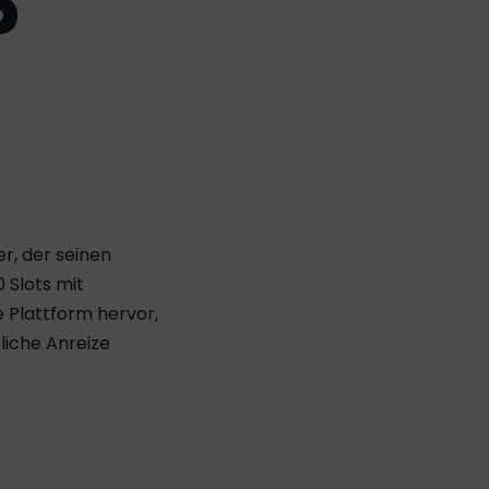
6
r, der seinen
 Slots mit
 Plattform hervor,
liche Anreize