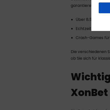
garantieren hohe Qua
Über 8.500 verfü
Echtzeit-Übertrag
Crash-Games für 
Die verschiedenen Sp
ob Sie sich für klas
Wichtig
XonBet